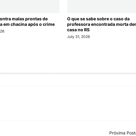
contra malas prontas de
O que se sabe sobre o caso da
a em chacina após o crime
professora encontrada morta den
casa no RS
026
July 31, 2026
Próxima Pos