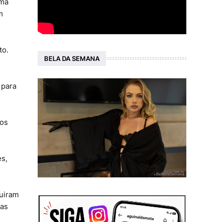
uma
m
to.
BELA DA SEMANA
 para
ros
es,
guiram
las