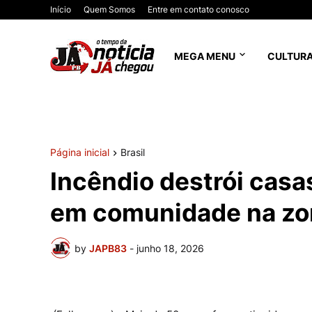
Início
Quem Somos
Entre em contato conosco
MEGA MENU
CULTUR
Página inicial
Brasil
Incêndio destrói casas
em comunidade na zon
by
JAPB83
-
junho 18, 2026