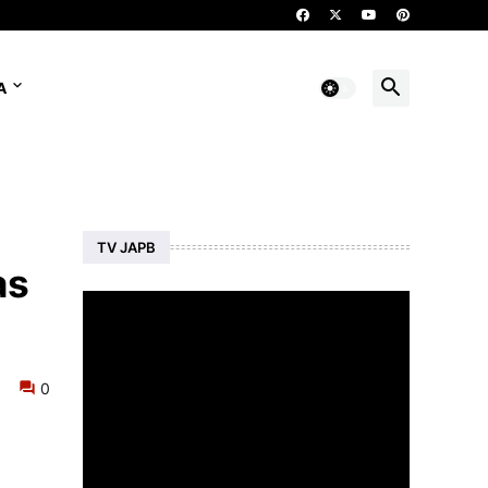
A
TV JAPB
as
0