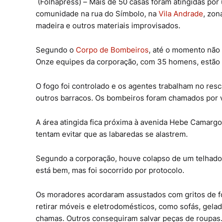
(Folhapress) – Mais de 50 casas foram atingidas por
comunidade na rua do Símbolo, na
Vila Andrade
, zon
madeira e outros materiais improvisados.
Segundo o
Corpo de Bombeiros
, até o momento não
Onze equipes da corporação, com 35 homens, estão n
O fogo foi controlado e os agentes trabalham no res
outros barracos. Os bombeiros foram chamados por v
A área atingida fica próxima à avenida Hebe Camarg
tentam evitar que as labaredas se alastrem.
Segundo a corporação, houve colapso de um telhado,
está bem, mas foi socorrido por protocolo.
Os moradores acordaram assustados com gritos de fo
retirar móveis e eletrodomésticos, como sofás, gela
chamas. Outros conseguiram salvar peças de roupas