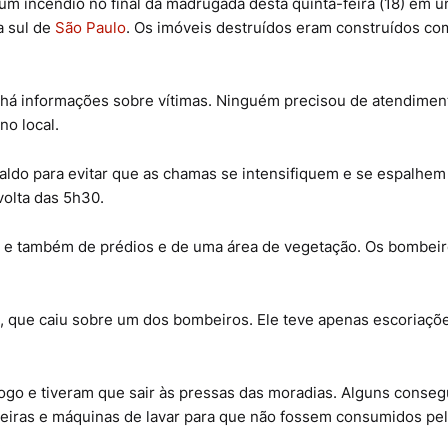
 um incêndio no final da madrugada desta quinta-feira (18) em 
a sul de
São Paulo
. Os imóveis destruídos eram construídos co
 há informações sobre vítimas. Ninguém precisou de atendimen
o local.
caldo para evitar que as chamas se intensifiquem e se espalhem
olta das 5h30.
o e também de prédios e de uma área de vegetação. Os bombei
 que caiu sobre um dos bombeiros. Ele teve apenas escoriaçõ
go e tiveram que sair às pressas das moradias. Alguns conse
deiras e máquinas de lavar para que não fossem consumidos pe
.