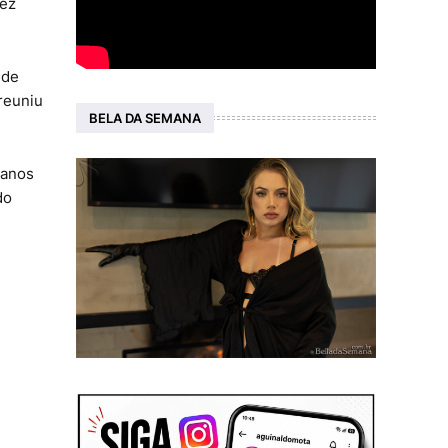
uez
 de
 reuniu
BELA DA SEMANA
danos
do