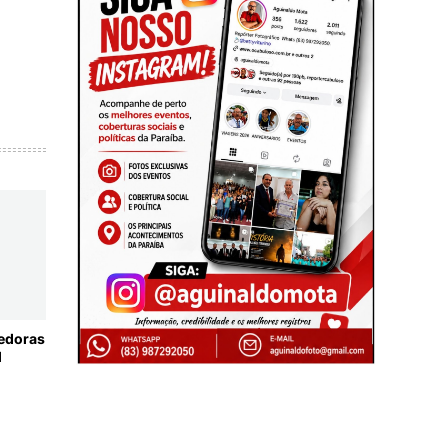
cedoras
l