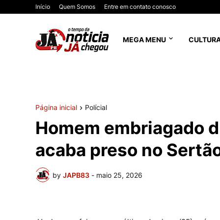
Início
Quem Somos
Entre em contato conosco
MEGA MENU
CULTUR
Página inicial
Polícial
Homem embriagado dir
acaba preso no Sertão
by
JAPB83
-
maio 25, 2026