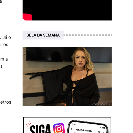
a
BELA DA SEMANA
. Já o
iros.
om a
os
metros