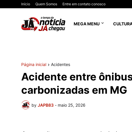
Início
Quem Somos
Entre em contato conosco
MEGA MENU
CULTUR
Página inicial
Acidentes
Acidente entre ônibus
carbonizadas em MG
by
JAPB83
-
maio 25, 2026