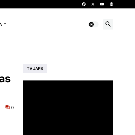
A
TV JAPB
oas
0