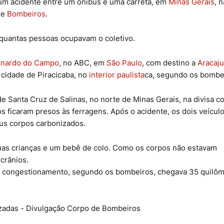
m acidente entre um ônibus e uma carreta, em
Minas Gerais
, n
de
Bombeiros
.
 quantas pessoas ocupavam o coletivo.
rnardo do Campo
, no ABC, em
São Paulo
, com destino a
Aracaju
a cidade de Piracicaba, no
interior paulista
ca, segundo os bombe
e Santa Cruz de Salinas, no norte de Minas Gerais, na divisa c
os ficaram presos às ferragens. Após o acidente, os dois veícul
eus corpos carbonizados.
uas crianças e um bebê de colo. Como os corpos não estavam
 crânios.
. O congestionamento, segundo os bombeiros, chegava 35 quilô
izadas - Divulgação Corpo de Bombeiros