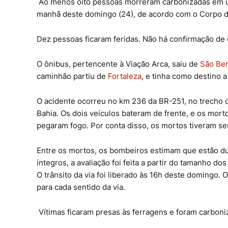
Ao menos oito pessoas morreram carbonizadas em u
manhã deste domingo (24), de acordo com o Corpo 
Dez pessoas ficaram feridas. Não há confirmação de
O ônibus, pertencente à Viação Arca, saiu de
São Be
caminhão partiu de
Fortaleza
, e tinha como destino 
O acidente ocorreu no km 236 da BR-251, no trecho d
Bahia. Os dois veículos bateram de frente, e os mort
pegaram fogo. Por conta disso, os mortos tiveram s
Entre os mortos, os bombeiros estimam que estão d
íntegros, a avaliação foi feita a partir do tamanho dos
O trânsito da via foi liberado às 16h deste domingo
para cada sentido da via.
Vítimas ficaram presas às ferragens e foram carbon