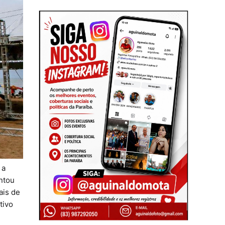
 a
ontou
ais de
tivo