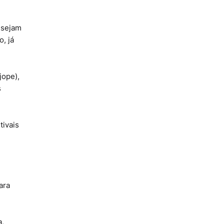
esejam
, já
jope),
s
tivais
ara
a,