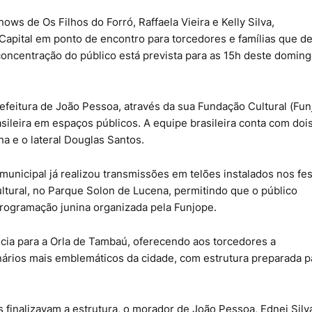
ws de Os Filhos do Forró, Raffaela Vieira e Kelly Silva,
Capital em ponto de encontro para torcedores e famílias que d
oncentração do público está prevista para as 15h deste domingo
refeitura de João Pessoa, através da sua Fundação Cultural (Fun
sileira em espaços públicos. A equipe brasileira conta com doi
 e o lateral Douglas Santos.
unicipal já realizou transmissões em telões instalados nos fes
cultural, no Parque Solon de Lucena, permitindo que o público
rogramação junina organizada pela Funjope.
ncia para a Orla de Tambaú, oferecendo aos torcedores a
nários mais emblemáticos da cidade, com estrutura preparada p
 finalizavam a estrutura, o morador de João Pessoa, Ednei Silv