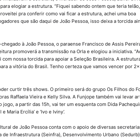
ara elogiar a estrutura. “Fiquei sabendo ontem que teria telão,
oveitei pra conferir como vai ficar a estrutura, achei uma boa
jogadores que são daqui de João Pessoa, isso deixa a torcida ai
-chegado à João Pessoa, o paraense Francisco de Assis Pereir
tura promoverá a transmissão na Orla e elogiou a iniciativa. “A
com nossa torcida para apoiar a Seleção Brasileira. A estrutur
ra a vitória do Brasil. Tenho certeza que vamos vencer por 2x
er curtir três shows. O primeiro será do grupo Os Filhos do Fo
ras Raffaela Vieira e Kelly Silva. A Funjope também vai levar ar
 jogo, a partir das 15h, vai ter um esquenta com Dida Pachequ
Maria Ercília’ e ‘Ivo e Iviny’.
ltural de João Pessoa conta com o apoio de diversas secretaria
a de Infraestrutura (Seinfra), Desenvolvimento Urbano (Sedurb)