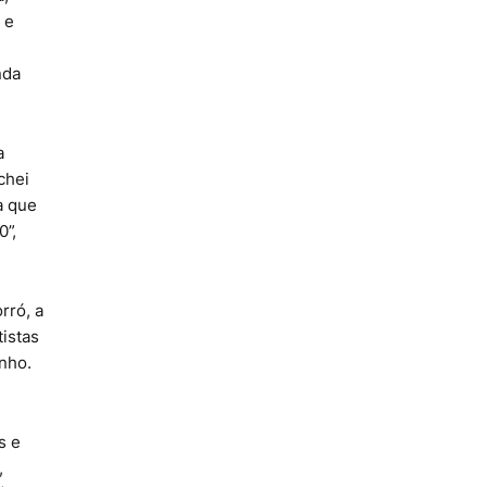
 e
nda
a
chei
a que
0”,
rró, a
tistas
inho.
s e
,