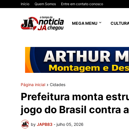
Início
Quem Somos
Entre em contato conosco
MEGA MENU
CULTUR
Página inicial
Cidades
Prefeitura monta estr
jogo do Brasil contra
by
JAPB83
-
julho 05, 2026