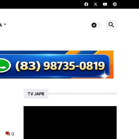
A
TV JAPB
0