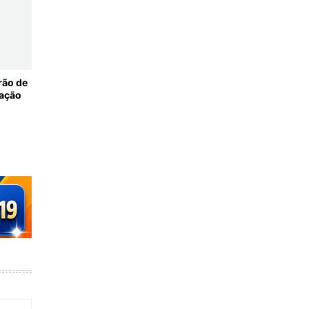
rão de
 ação