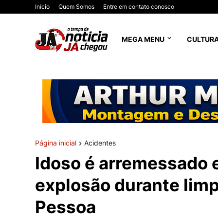
Início
Quem Somos
Entre em contato conosco
MEGA MENU
CULTUR
Página inicial
Acidentes
Idoso é arremessado e
explosão durante lim
Pessoa