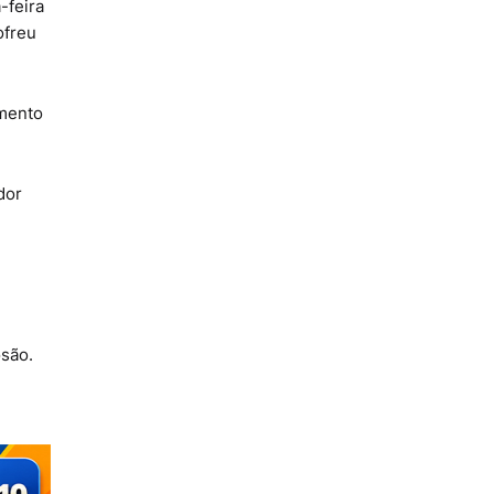
-feira
ofreu
imento
dor
osão.