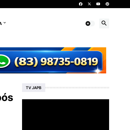
A
TV JAPB
pós