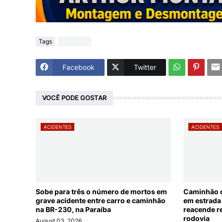
Tags
Acidentes
Facebook
Twitter
VOCÊ PODE GOSTAR
ACIDENTES
ACIDENTES
Sobe para três o número de mortos em
Caminhão c
grave acidente entre carro e caminhão
em estrada 
na BR-230, na Paraíba
reacende r
rodovia
August 03, 2026