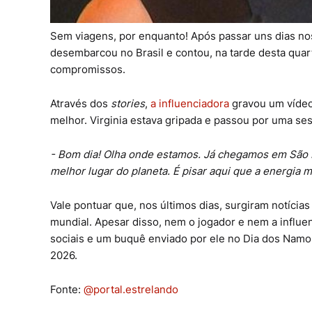
Sem viagens, por enquanto! Após passar uns dias n
desembarcou no Brasil e contou, na tarde desta quart
compromissos.
Através dos
stories
,
a influenciadora
gravou um vídeo
melhor. Virginia estava gripada e passou por uma s
- Bom dia! Olha onde estamos. Já chegamos em São P
melhor lugar do planeta. É pisar aqui que a energia 
Vale pontuar que, nos últimos dias, surgiram notícia
mundial. Apesar disso, nem o jogador e nem a influe
sociais e um buquê enviado por ele no Dia dos Namo
2026.
Fonte:
@portal.estrelando