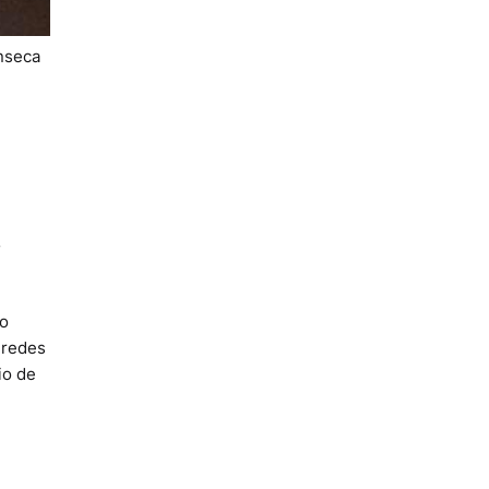
nseca
,
ão
 redes
io de