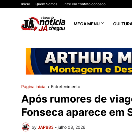
Início
Quem Somos
Entre em contato conosco
MEGA MENU
CULTUR
Página inicial
Entretenimento
Após rumores de viage
Fonseca aparece em 
by
JAPB83
-
julho 08, 2026