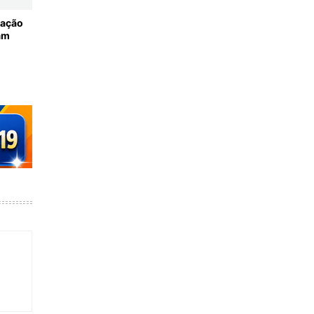
ração
am