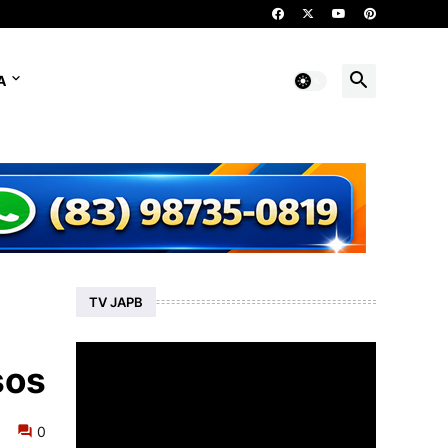
A
TV JAPB
sos
0