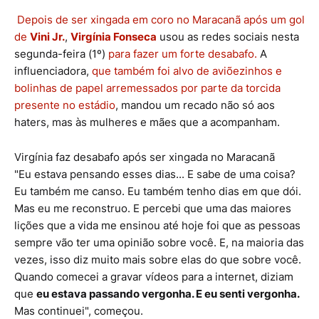
Depois de ser xingada em coro no Maracanã após um gol
de
Vini Jr.
,
Virgínia Fonseca
usou as redes sociais nesta
segunda-feira (1º)
para fazer um forte desabafo.
A
influenciadora,
que também foi alvo de aviõezinhos e
bolinhas de papel arremessados por parte da torcida
presente no estádio
, mandou um recado não só aos
haters, mas às mulheres e mães que a acompanham.
Virgínia faz desabafo após ser xingada no Maracanã
"Eu estava pensando esses dias... E sabe de uma coisa?
Eu também me canso. Eu também tenho dias em que dói.
Mas eu me reconstruo. E percebi que uma das maiores
lições que a vida me ensinou até hoje foi que as pessoas
sempre vão ter uma opinião sobre você. E, na maioria das
vezes, isso diz muito mais sobre elas do que sobre você.
Quando comecei a gravar vídeos para a internet, diziam
que
eu estava passando vergonha. E eu senti vergonha.
Mas continuei", começou.