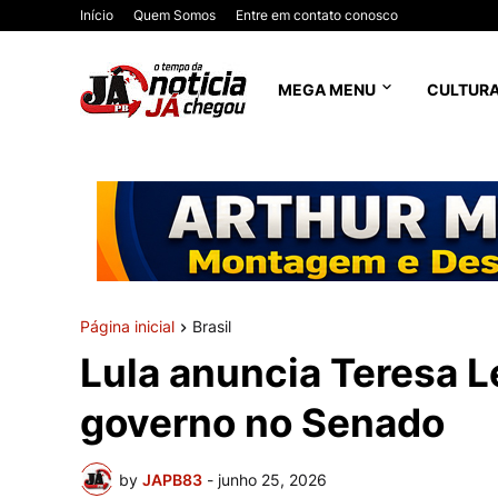
Início
Quem Somos
Entre em contato conosco
MEGA MENU
CULTUR
Página inicial
Brasil
Lula anuncia Teresa L
governo no Senado
by
JAPB83
-
junho 25, 2026