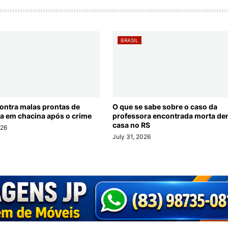
BRASIL
contra malas prontas de
O que se sabe sobre o caso da
a em chacina após o crime
professora encontrada morta den
casa no RS
026
July 31, 2026