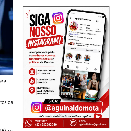
ara
etos de
PF), na