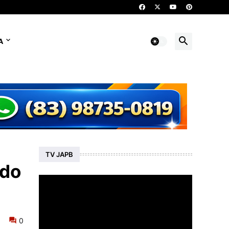
A
TV JAPB
 do
0