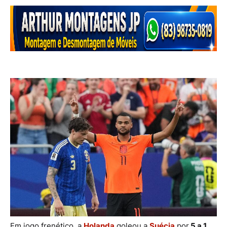
Em jogo frenético, a
Holanda
goleou a
Suécia
por
5 a 1