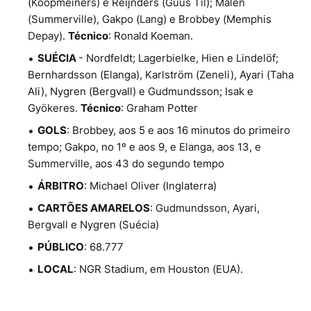
(Koopmeiners) e Reijnders (Guus Til); Malen
(Summerville), Gakpo (Lang) e Brobbey (Memphis
Depay).
Técnico
: Ronald Koeman.
SUÉCIA
- Nordfeldt; Lagerbielke, Hien e Lindelöf;
Bernhardsson (Elanga), Karlström (Zeneli), Ayari (Taha
Ali), Nygren (Bergvall) e Gudmundsson; Isak e
Gyökeres.
Técnico
: Graham Potter
GOLS
: Brobbey, aos 5 e aos 16 minutos do primeiro
tempo; Gakpo, no 1º e aos 9, e Elanga, aos 13, e
Summerville, aos 43 do segundo tempo
ÁRBITRO
: Michael Oliver (Inglaterra)
CARTÕES AMARELOS
: Gudmundsson, Ayari,
Bergvall e Nygren (Suécia)
PÚBLICO
: 68.777
LOCAL
: NGR Stadium, em Houston (EUA).