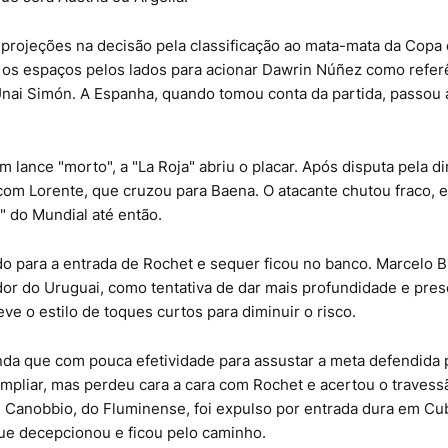
projeções na decisão pela classificação ao mata-mata da Copa
os espaços pelos lados para acionar Dawrin Núñez como refer
Unai Simón. A Espanha, quando tomou conta da partida, passou a
 lance "morto", a "La Roja" abriu o placar. Após disputa pela di
 com Lorente, que cruzou para Baena. O atacante chutou fraco, 
" do Mundial até então.
o para a entrada de Rochet e sequer ficou no banco. Marcelo B
ador do Uruguai, como tentativa de dar mais profundidade e pre
eve o estilo de toques curtos para diminuir o risco.
inda que com pouca efetividade para assustar a meta defendida 
ampliar, mas perdeu cara a cara com Rochet e acertou o travess
, e Canobbio, do Fluminense, foi expulso por entrada dura em Cub
que decepcionou e ficou pelo caminho.