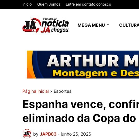
Início
Quem Somos
Entre em contato conosco
MEGA MENU
CULTUR
Página inicial
Esportes
Espanha vence, confir
eliminado da Copa d
by
JAPB83
-
junho 26, 2026