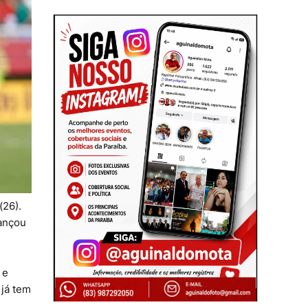
(26).
vançou
 e
 já tem