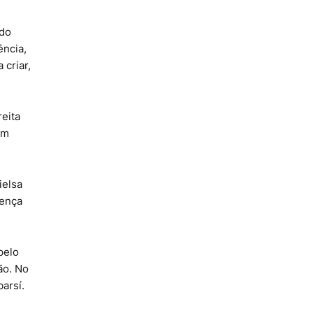
 do
ência,
 criar,
reita
em
ielsa
sença
pelo
ão. No
arsí.