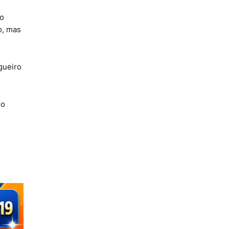
no
o, mas
gueiro
do