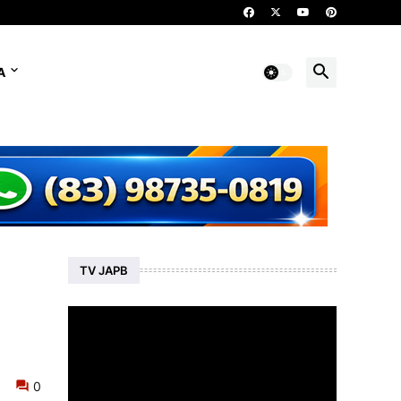
A
TV JAPB
0