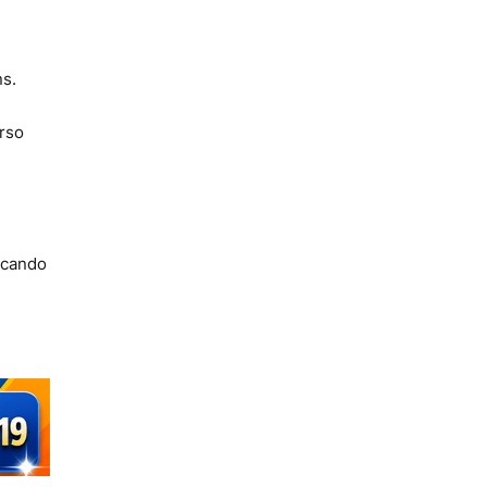
s.
urso
icando