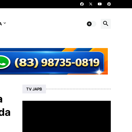
A
TV JAPB
a
da