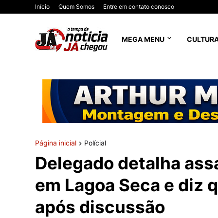
Início
Quem Somos
Entre em contato conosco
MEGA MENU
CULTUR
Página inicial
Polícial
Delegado detalha ass
em Lagoa Seca e diz 
após discussão