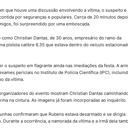
am que houve uma discussão envolvendo a vítima, o suspeito e 
 contida por seguranças e populares. Cerca de 20 minutos depoi
migos, foi surpreendido por uma emboscada.
ado como Christian Dantas, de 30 anos, empresário do ramo da
ma pistola calibre 6.35 que estava dentro do veículo estaciona
er o suspeito em flagrante ainda nas imediações da festa. A ar
xames periciais no Instituto de Polícia Científica (IPC), incluin
po da vítima.
 organizadores do evento mostram Christian Dantas caminhand
rma na cintura. As imagens já foram incorporadas ao inquérito.
unhas confirmaram que Rubens estava desarmado e se dirigia
o. Durante a ocorrência, a namorada da vítima e a irmã dela ta