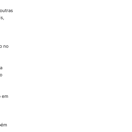
outras
s,
do no
ma
do
o em
mbém