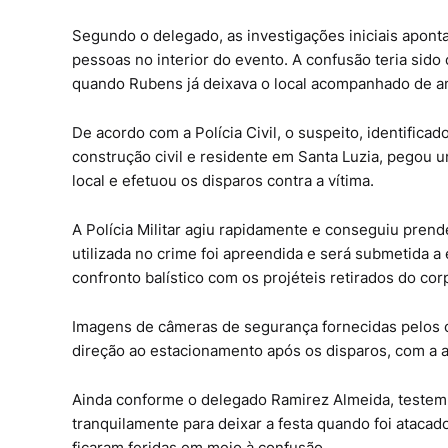
Segundo o delegado, as investigações iniciais apont
pessoas no interior do evento. A confusão teria sido
quando Rubens já deixava o local acompanhado de a
De acordo com a Polícia Civil, o suspeito, identific
construção civil e residente em Santa Luzia, pegou u
local e efetuou os disparos contra a vítima.
A Polícia Militar agiu rapidamente e conseguiu prend
utilizada no crime foi apreendida e será submetida a e
confronto balístico com os projéteis retirados do cor
Imagens de câmeras de segurança fornecidas pelos
direção ao estacionamento após os disparos, com a a
Ainda conforme o delegado Ramirez Almeida, testem
tranquilamente para deixar a festa quando foi atacad
ficaram feridas em meio à confusão.