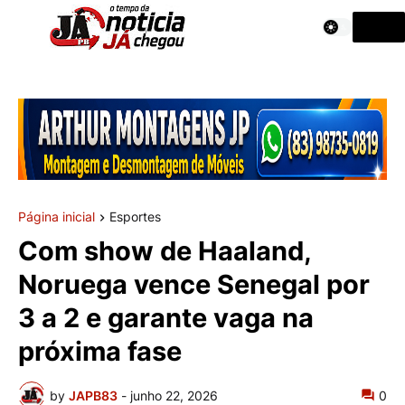
Página inicial
Esportes
Com show de Haaland,
Noruega vence Senegal por
3 a 2 e garante vaga na
próxima fase
by
JAPB83
-
junho 22, 2026
0