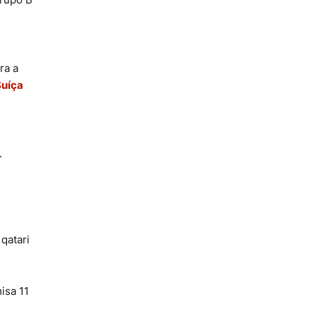
ra a
Suíça
.
qatari
isa 11