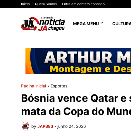
Início
Quem Somos
Entre em contato conosco
MEGA MENU
CULTUR
Página inicial
Esportes
Bósnia vence Qatar e
mata da Copa do Mun
by
JAPB83
-
junho 24, 2026