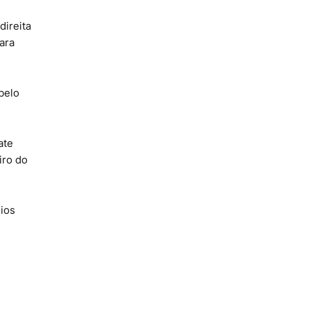
direita
ara
belo
ate
iro do
ios