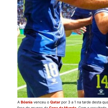
A
Bósnia
venceu o
Qatar
por 3 a 1 na tarde desta qua
fase de grupos da
Copa do Mundo
. Com o resultado,