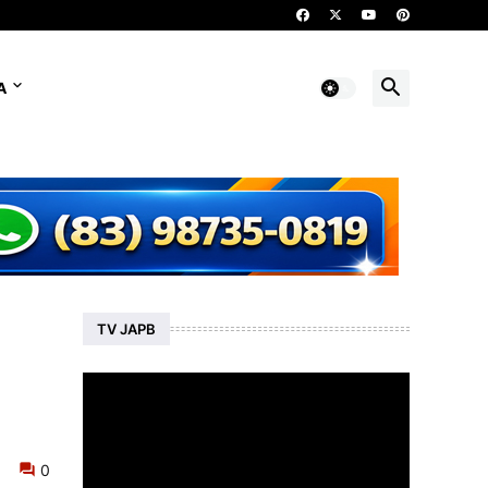
A
TV JAPB
0