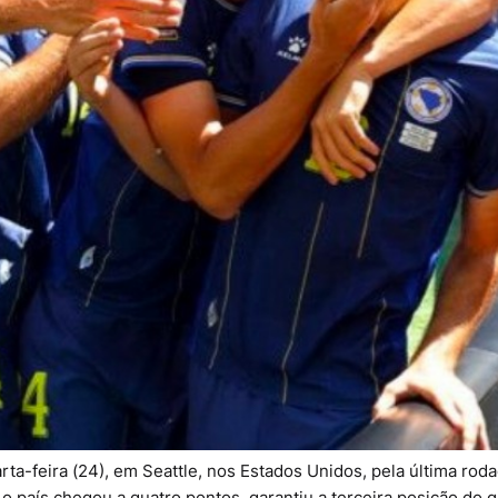
rta-feira (24), em Seattle, nos Estados Unidos, pela última rod
 o país chegou a quatro pontos, garantiu a terceira posição do 