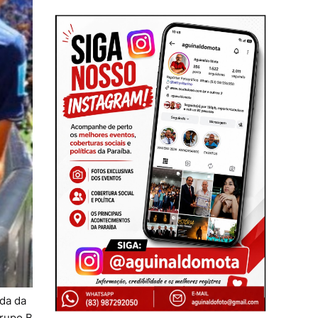
ada da
grupo B