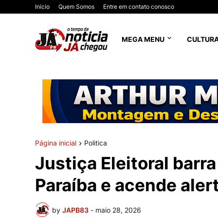
Início
Quem Somos
Entre em contato conosco
MEGA MENU
CULTUR
Página inicial
Politica
Justiça Eleitoral bar
Paraíba e acende aler
by
JAPB83
-
maio 28, 2026