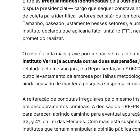
Entre as
irregularidades identificadas
pela
Justiça E
disputa presidencial — cargo que sequer constava no
de coleta para identificar setores censitários (embo
Tamanho, baseado justamente nesses setores), e uma 
instituto declarou que aplicaria fator unitário (“1”),
prometido realizar.
O caso é ainda mais grave porque não se trata de um
Instituto Veritá já acumula outras duas suspensões 
relatada pelo mesmo juiz, e a Representação nº 060
outro levantamento da empresa por falhas metodológi
ainda acusado de manter a pesquisa suspensa circula
A reiteração de condutas irregulares pelo mesmo insti
em desdobramentos criminais. A decisão do TRE-PB d
para parecer, abrindo caminho para eventual apuração
33, § 4º, da Lei das Eleições. Com mais esta suspens
institutos que tentam manipular a opinião pública co