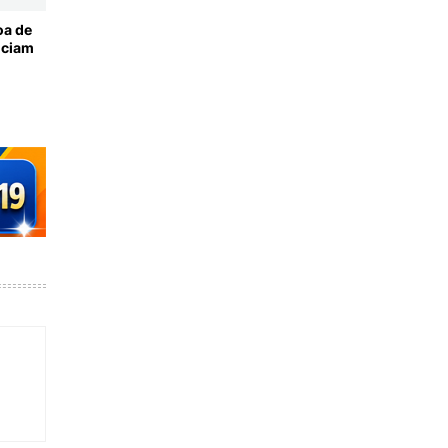
oa de
nciam