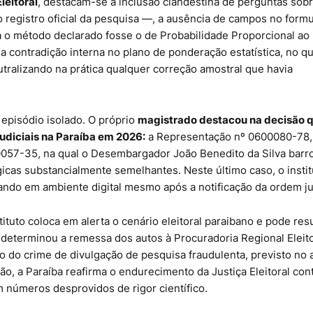
leitoral
, destacam-se a inclusão clandestina de perguntas sobr
 registro oficial da pesquisa —, a ausência de campos no formu
ra o método declarado fosse o de Probabilidade Proporcional ao
contradição interna no plano de ponderação estatística, no qu
 neutralizando na prática qualquer correção amostral que havia
 episódio isolado. O próprio
magistrado destacou na decisão q
judiciais na Paraíba em 2026:
a Representação nº 0600080-78,
0057-35, na qual o Desembargador João Benedito da Silva barr
cas substancialmente semelhantes. Neste último caso, o institu
ndo em ambiente digital mesmo após a notificação da ordem jud
tuto coloca em alerta o cenário eleitoral paraibano e pode resu
eterminou a remessa dos autos à Procuradoria Regional Eleito
 do crime de divulgação de pesquisa fraudulenta, previsto no a
ão, a Paraíba reafirma o endurecimento da Justiça Eleitoral con
m números desprovidos de rigor científico.