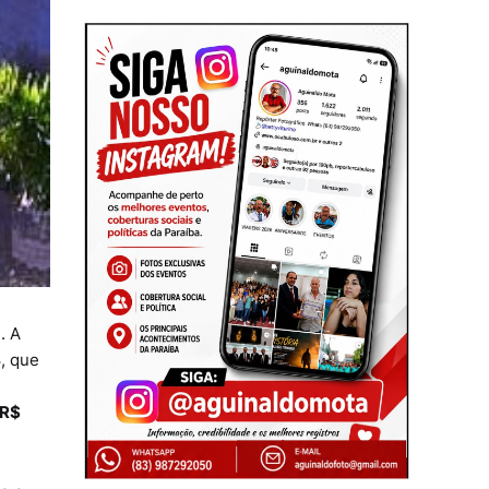
a
. A
B
, que
 R$