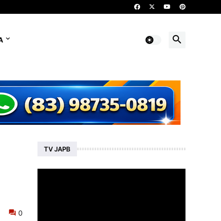
A
TV JAPB
0