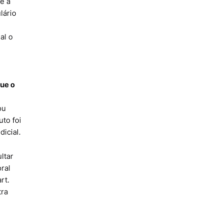
e a
lário
al o
ue o
ou
to foi
icial.
ltar
ral
rt.
tra