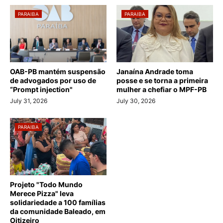
PARAIBA
PARAIBA
OAB-PB mantém suspensão
Janaína Andrade toma
de advogados por uso de
posse e se torna a primeira
“Prompt injection"
mulher a chefiar o MPF-PB
July 31, 2026
July 30, 2026
PARAIBA
Projeto "Todo Mundo
Merece Pizza" leva
solidariedade a 100 famílias
da comunidade Baleado, em
Oitizeiro