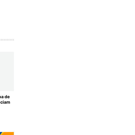
oa de
nciam