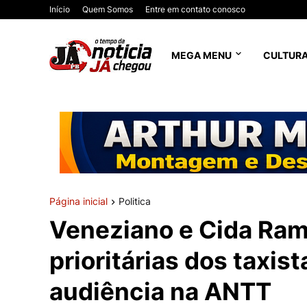
Início
Quem Somos
Entre em contato conosco
MEGA MENU
CULTUR
Página inicial
Politica
Veneziano e Cida Ra
prioritárias dos taxis
audiência na ANTT