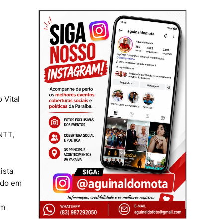
 Vital
ANTT,
ista
tado em
em