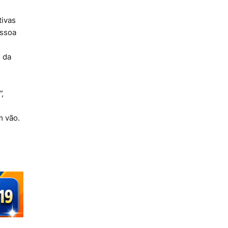
tivas
essoa
l da
,
m vão.