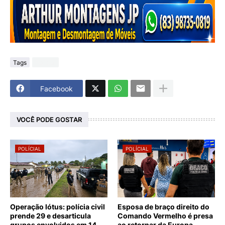
Tags
Polícial
Facebook
VOCÊ PODE GOSTAR
POLÍCIAL
POLÍCIAL
Operação lótus: polícia civil
Esposa de braço direito do
prende 29 e desarticula
Comando Vermelho é presa
grupos envolvidos em 14
ao retornar da Europa