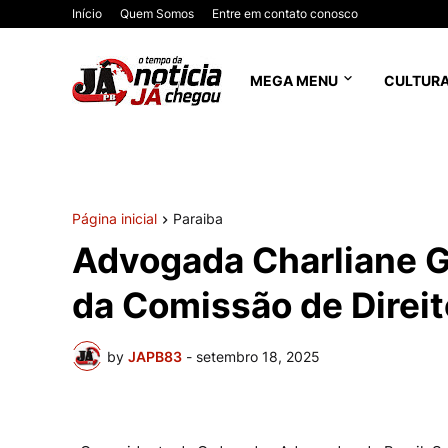
Início
Quem Somos
Entre em contato conosco
MEGA MENU
CULTUR
Página inicial
Paraiba
Advogada Charliane G
da Comissão de Direi
by
JAPB83
-
setembro 18, 2025