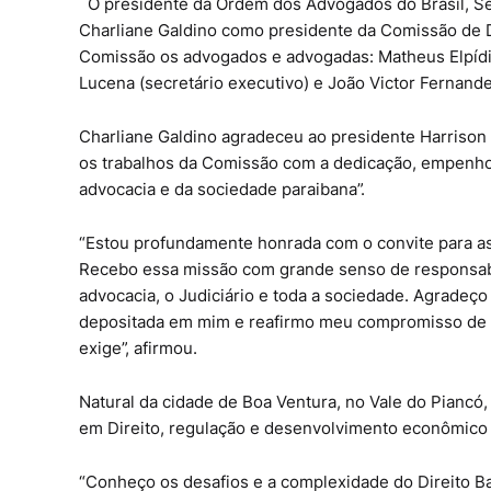
O presidente da Ordem dos Advogados do Brasil, Se
Charliane Galdino como presidente da Comissão de
Comissão os advogados e advogadas: Matheus Elpídio 
Lucena (secretário executivo) e João Victor Fernande
Charliane Galdino agradeceu ao presidente Harrison
os trabalhos da Comissão com a dedicação, empenho
advocacia e da sociedade paraibana”.
“Estou profundamente honrada com o convite para as
Recebo essa missão com grande senso de responsabil
advocacia, o Judiciário e toda a sociedade. Agradeç
depositada em mim e reafirmo meu compromisso de 
exige”, afirmou.
Natural da cidade de Boa Ventura, no Vale do Piancó
em Direito, regulação e desenvolvimento econômico 
“Conheço os desafios e a complexidade do Direito B