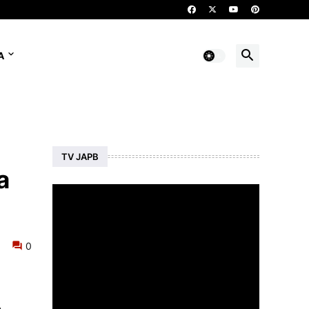
A
TV JAPB
a
0