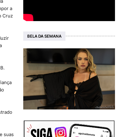
da
mpor a
o Cruz
BELA DA SEMANA
uzir
a
PB.
fiança
ão
strado
re suas