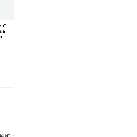
za"
 da
o
tagem