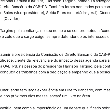
ccional Paraíba (OAB-PB), Harrison Targino, nomeou a advoga
 Direito Bancário da OAB-PB. Também foram nomeados para co
Sales (vice-presidente), Selda Pires (secretária-geral), Cícer
s (Ouvidor).
 Targino pela confiança no seu nome e se comprometeu a “cond
 e zelo que o cargo exige, sempre defendendo os interesses d
sumir a presidência da Comissão de Direito Bancário da OAB-
idade, ciente da relevância e do impacto dessa agenda para a
o à OAB-PB, na pessoa do presidente Harrison Targino, pela con
conduzir os trabalhos com a dedicação e empenho que a posiç
, Charliande tem larga experiência em Direito Bancário, com me
e nos próximos dias meses lançará um livro na área.
ancário, bem como a importância de um debate qualificado sob