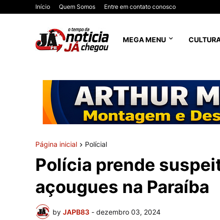
Início
Quem Somos
Entre em contato conosco
MEGA MENU
CULTUR
Página inicial
Polícial
Polícia prende suspei
açougues na Paraíba
by
JAPB83
-
dezembro 03, 2024