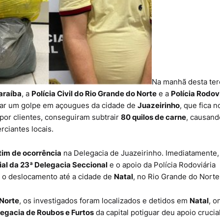
Na manhã desta ter
Paraíba
, a
Polícia Civil do Rio Grande do Norte
e a
Polícia Rodov
icar um golpe em açougues da cidade de
Juazeirinho
, que fica n
por clientes, conseguiram subtrair
80 quilos de carne
, causan
ciantes locais.
tim de ocorrência
na Delegacia de Juazeirinho. Imediatamente,
ial da 23ª Delegacia Seccional
e o apoio da Polícia Rodoviária
o o deslocamento até a cidade de
Natal
, no Rio Grande do Norte
 Norte
, os investigados foram localizados e detidos em
Natal
, o
egacia de Roubos e Furtos
da capital potiguar deu apoio crucia