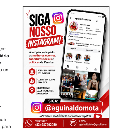
ça-
iária
o
do um
.
nde
l para