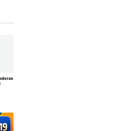
cedoras
l