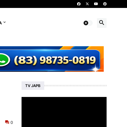
A
TV JAPB
0