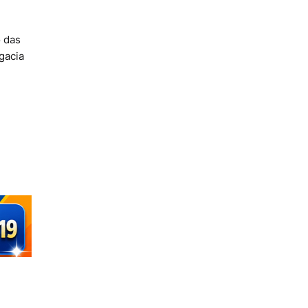
o das
gacia