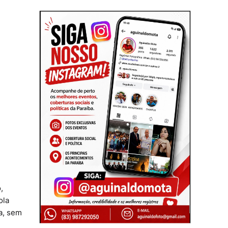
,
ola
a, sem