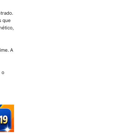
trado.
s que
nético,
rime. A
 o