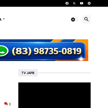
A
TV JAPB
0