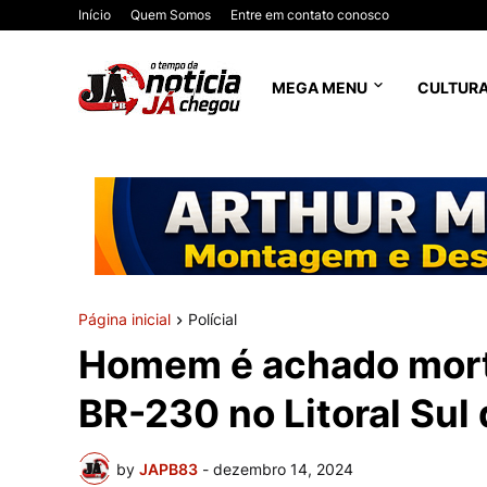
Início
Quem Somos
Entre em contato conosco
MEGA MENU
CULTUR
Página inicial
Polícial
Homem é achado mort
BR-230 no Litoral Sul
by
JAPB83
-
dezembro 14, 2024