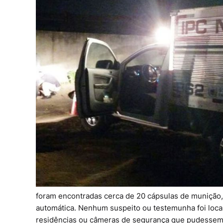
foram encontradas cerca de 20 cápsulas de munição,
automática. Nenhum suspeito ou testemunha foi loca
residências ou câmeras de segurança que pudessem a