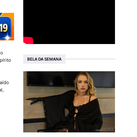
do
BELA DA SEMANA
írito
aído
l,