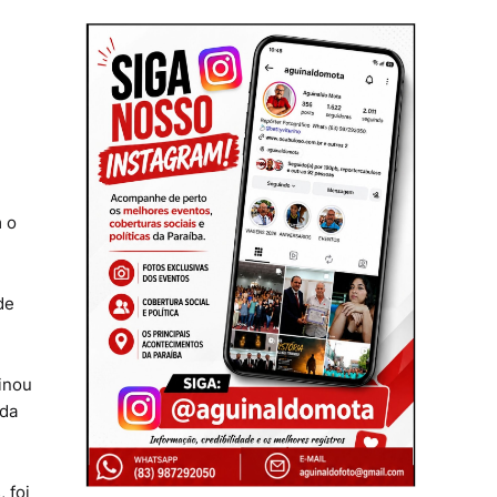
m o
de
inou
 da
 foi