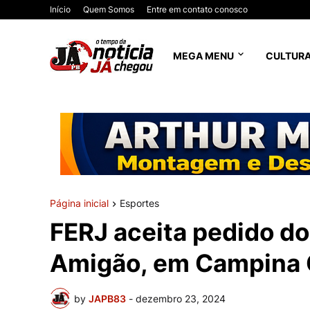
Início
Quem Somos
Entre em contato conosco
MEGA MENU
CULTUR
Página inicial
Esportes
FERJ aceita pedido do
Amigão, em Campina
by
JAPB83
-
dezembro 23, 2024