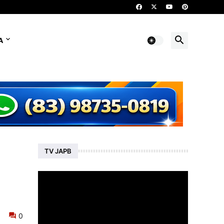
A
TV JAPB
0