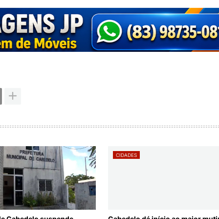
CIDADES
 de Cabedelo suspende
Cabedelo dá início ao maior muti