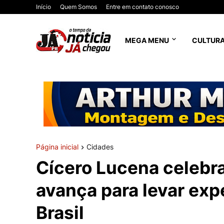
Início
Quem Somos
Entre em contato conosco
MEGA MENU
CULTUR
Página inicial
Cidades
Cícero Lucena celebra
avança para levar exp
Brasil