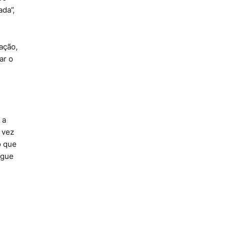
da”,
ação,
ar o
 a
 vez
o que
egue