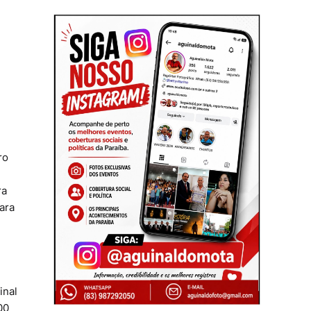
ro
ra
ara
inal
00