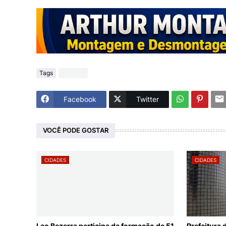
Tags
Cidades
Facebook
Twitter
VOCÊ PODE GOSTAR
CIDADES
CIDADES
Leo Bezerra participa da formação de 51
Prefeitura