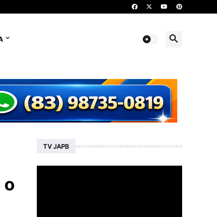
A
TV JAPB
 o