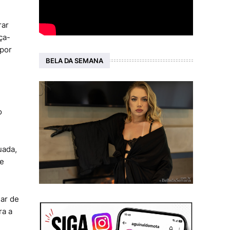
rar
ça-
 por
BELA DA SEMANA
o
uada,
de
har de
ra a