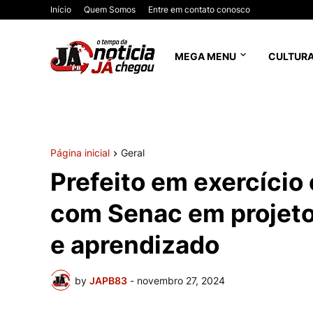
Início
Quem Somos
Entre em contato conosco
MEGA MENU
CULTUR
Página inicial
Geral
Prefeito em exercício
com Senac em projeto
e aprendizado
by
JAPB83
-
novembro 27, 2024