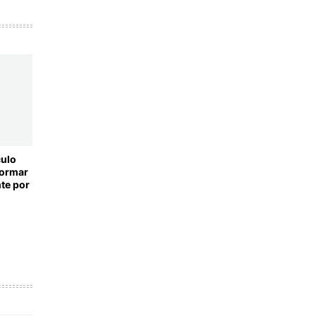
culo
formar
te por