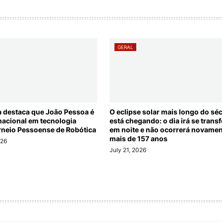
GERAL
a destaca que João Pessoa é
O eclipse solar mais longo do sé
nacional em tecnologia
está chegando: o dia irá se trans
rneio Pessoense de Robótica
em noite e não ocorrerá novamen
mais de 157 anos
026
July 21, 2026