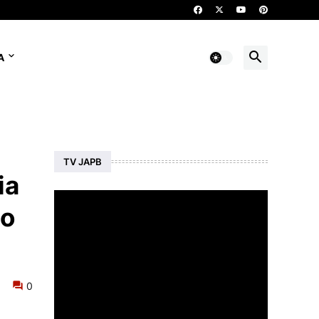
A
TV JAPB
ia
go
0