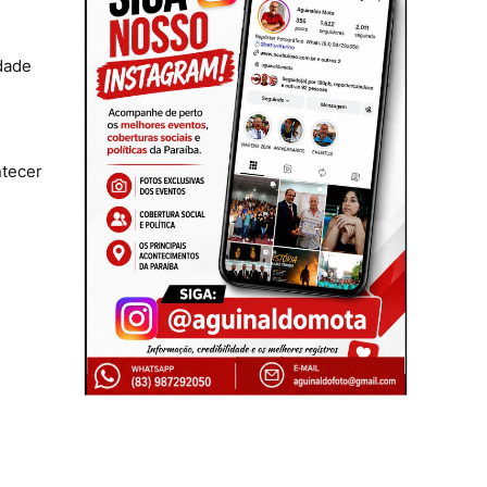
idade
ntecer