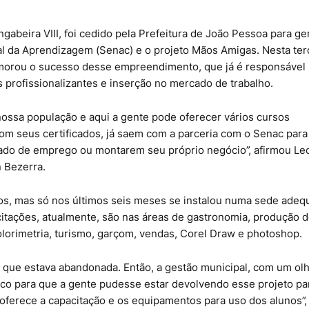
abeira VIII, foi cedido pela Prefeitura de João Pessoa para ge
l da Aprendizagem (Senac) e o projeto Mãos Amigas. Nesta ter
memorou o sucesso desse empreendimento, que já é responsável
profissionalizantes e inserção no mercado de trabalho.
 nossa população e aqui a gente pode oferecer vários cursos
com seus certificados, já saem com a parceria com o Senac para
cado de emprego ou montarem seu próprio negócio”, afirmou Le
 Bezerra.
os, mas só nos últimos seis meses se instalou numa sede adeq
citações, atualmente, são nas áreas de gastronomia, produção 
olorimetria, turismo, garçom, vendas, Corel Draw e photoshop.
a que estava abandonada. Então, a gestão municipal, com um ol
sico para que a gente pudesse estar devolvendo esse projeto pa
oferece a capacitação e os equipamentos para uso dos alunos”,