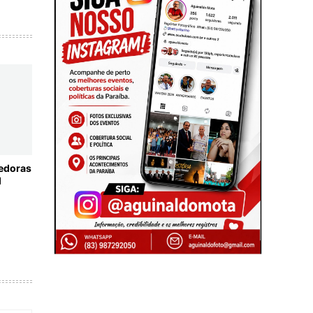
cedoras
l