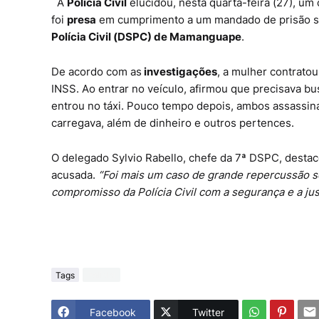
A
Polícia Civil
elucidou, nesta quarta-feira (27), um
foi
presa
em cumprimento a um mandado de prisão sol
Polícia Civil (DSPC) de Mamanguape
.
De acordo com as
investigações
, a mulher contratou
INSS. Ao entrar no veículo, afirmou que precisava
entrou no táxi. Pouco tempo depois, ambos assassina
carregava, além de dinheiro e outros pertences.
O delegado Sylvio Rabello, chefe da 7ª DSPC, destaco
acusada.
“Foi mais um caso de grande repercussão so
compromisso da Polícia Civil com a segurança e a jus
Tags
Polícial
Facebook
Twitter