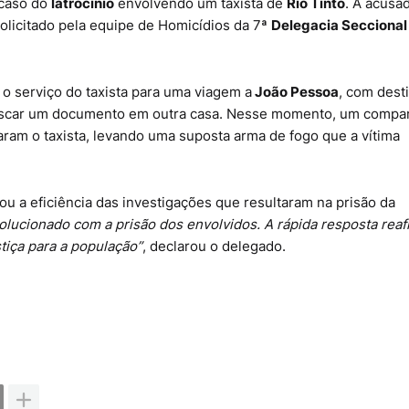
 caso do
latrocínio
envolvendo um taxista de
Rio Tinto
. A acusa
icitado pela equipe de Homicídios da 7ª
Delegacia Seccional
 o serviço do taxista para uma viagem a
João Pessoa
, com dest
 buscar um documento em outra casa. Nesse momento, um compa
ram o taxista, levando uma suposta arma de fogo que a vítima
u a eficiência das investigações que resultaram na prisão da
lucionado com a prisão dos envolvidos. A rápida resposta reaf
tiça para a população”
, declarou o delegado.