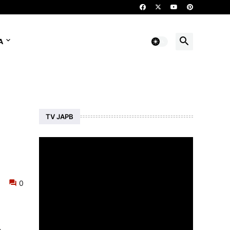
A
TV JAPB
0