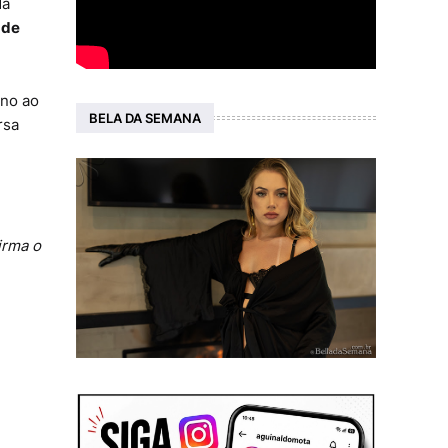
da
 de
ino ao
BELA DA SEMANA
rsa
irma o