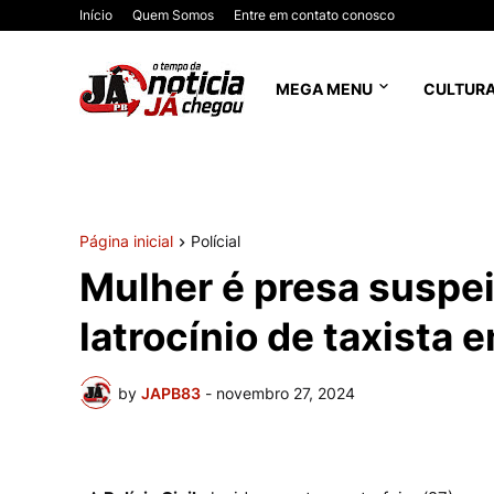
Início
Quem Somos
Entre em contato conosco
MEGA MENU
CULTUR
Página inicial
Polícial
Mulher é presa suspe
latrocínio de taxista 
by
JAPB83
-
novembro 27, 2024