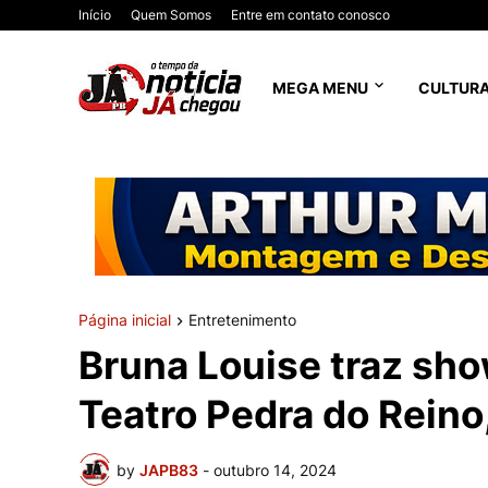
Início
Quem Somos
Entre em contato conosco
MEGA MENU
CULTUR
Página inicial
Entretenimento
Bruna Louise traz sho
Teatro Pedra do Rein
by
JAPB83
-
outubro 14, 2024