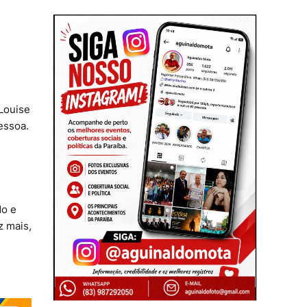
Louise
essoa.
do e
z mais,