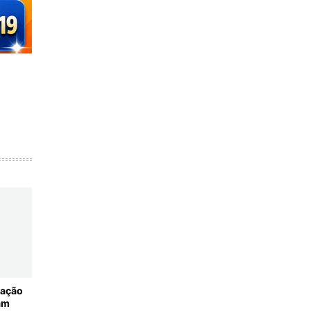
ração
am